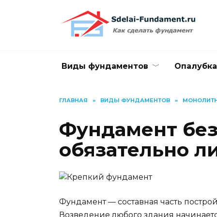
Перейти
к
содержанию
Виды фундаментов
Опалубка
ГЛАВНАЯ
»
ВИДЫ ФУНДАМЕНТОВ
»
МОНОЛИТ
Фундамент без
обязательно л
Фундамент — составная часть построй
Возведение любого здания начинаетс